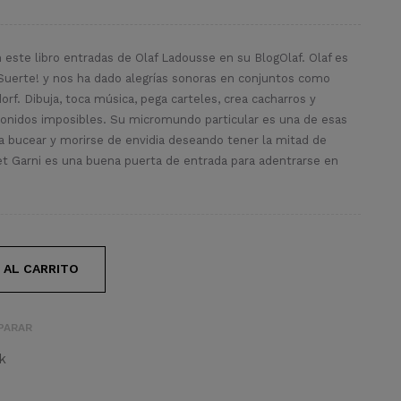
n este libro entradas de Olaf Ladousse en su BlogOlaf. Olaf es
 Suerte! y nos ha dado alegrías sonoras en conjuntos como
rf. Dibuja, toca música, pega carteles, crea cacharros y
onidos imposibles. Su micromundo particular es una de esas
a bucear y morirse de envidia deseando tener la mitad de
et Garni es una buena puerta de entrada para adentrarse en
 AL CARRITO
PARAR
k