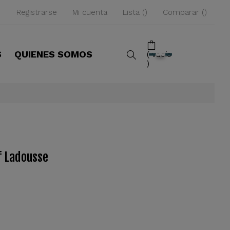
Registrarse
Mi cuenta
Lista
Comparar
S
QUIENES SOMOS
vacío
f Ladousse