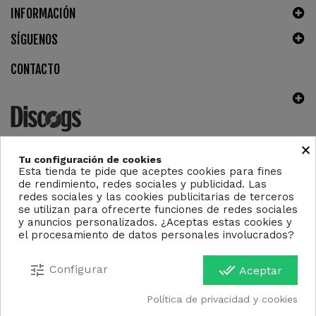
INFORMACIÓN
SÍGUENOS
CONTACTO
×
Tu configuración de cookies
Esta tienda te pide que aceptes cookies para fines
Copyright ©2023 - Derechos reservados. Design by
de rendimiento, redes sociales y publicidad. Las
4AddicTic
redes sociales y las cookies publicitarias de terceros
se utilizan para ofrecerte funciones de redes sociales
y anuncios personalizados. ¿Aceptas estas cookies y
el procesamiento de datos personales involucrados?
tune
done_all
Configurar
Aceptar
Política de privacidad y cookies