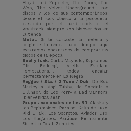
Floyd, Led Zeppelin, The Doors, The
Who, The Velvet Underground… sus
discos y los de sus contemporáneos,
desde el rock clásico a la psicodelia,
pasando por el hard rock o el
krautrock, siempre son bienvenidos en
la tienda.
Metal
: Si te cortaste la melena y
colgaste la chupa hace tiempo, aquí
estaremos encantados de comprar tus
discos de la época.
Soul y funk
: Curtis Mayfield, Supremes,
Otis Redding, Aretha Franklin,
Temptations,... todos encajan
perfectamente en La Negra.
Reggae / Ska / 2 Tone / Dub
: De Bob
Marley a King Tubby, de Specials a
Dillinger, de Lee Perry a Bad Manners,
¡bienvenidos sean!
Grupos nacionales de los 80
: Alaska y
los Pegamoides, Paraíso, Kaka de Luxe,
Kiki D´aki, Los Secretos, Aviador Dro,
Los Elegantes, Parálisis Permanente,
Siniestro Total, Zombies…