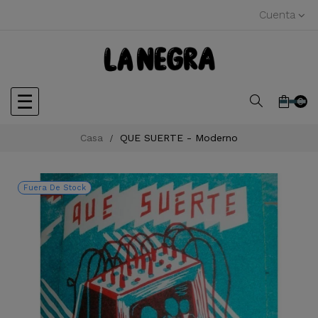
Cuenta
Navegación
☰
0
de
Casa
QUE SUERTE - Moderno
palanca
Fuera De Stock