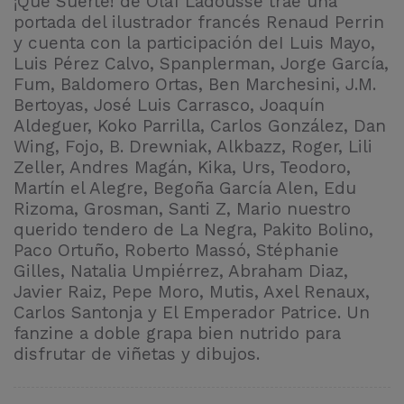
¡Qué Suerte! de Olaf Ladousse trae una
portada del ilustrador francés Renaud Perrin
y cuenta con la participación deI Luis Mayo,
Luis Pérez Calvo, Spanplerman, Jorge García,
Fum, Baldomero Ortas, Ben Marchesini, J.M.
Bertoyas, José Luis Carrasco, Joaquín
Aldeguer, Koko Parrilla, Carlos González, Dan
Wing, Fojo, B. Drewniak, Alkbazz, Roger, Lili
Zeller, Andres Magán, Kika, Urs, Teodoro,
Martín el Alegre, Begoña García Alen, Edu
Rizoma, Grosman, Santi Z, Mario nuestro
querido tendero de La Negra, Pakito Bolino,
Paco Ortuño, Roberto Massó, Stéphanie
Gilles, Natalia Umpiérrez, Abraham Diaz,
Javier Raiz, Pepe Moro, Mutis, Axel Renaux,
Carlos Santonja y El Emperador Patrice. Un
fanzine a doble grapa bien nutrido para
disfrutar de viñetas y dibujos.