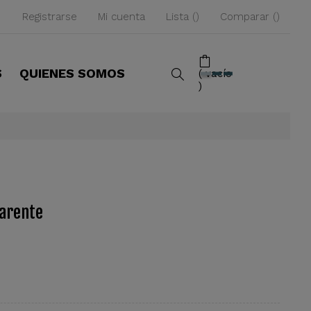
Registrarse
Mi cuenta
Lista
Comparar
S
QUIENES SOMOS
vacío
parente