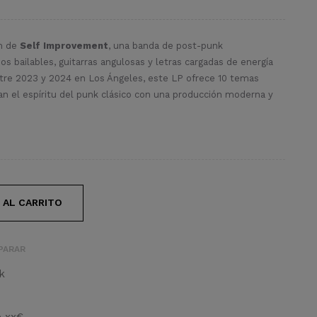
m de
Self Improvement
, una banda de post-punk
 bailables, guitarras angulosas y letras cargadas de energía
ntre 2023 y 2024 en Los Ángeles, este LP ofrece 10 temas
an el espíritu del punk clásico con una producción moderna y
 AL CARRITO
PARAR
k
e xx€