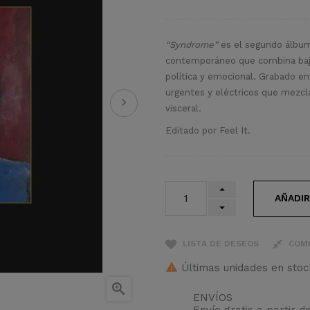
“Syndrome”
es el segundo álbu
contemporáneo que combina bajos
política y emocional. Grabado e
urgentes y eléctricos que mezcl
visceral.
Editado por Feel It.
AÑADIR
LISTA DE DESEOS
COM
Últimas unidades en stoc

ENVÍOS
Envío gratis a partir d