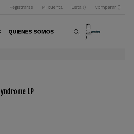
Registrarse
Mi cuenta
Lista
Comparar
S
QUIENES SOMOS
vacío
Syndrome LP