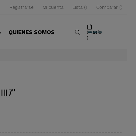
Registrarse
Mi cuenta
Lista
Comparar
S
QUIENES SOMOS
vacío
III 7"