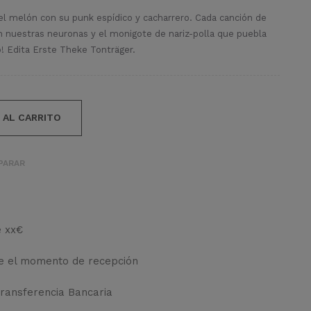
el melón con su punk espídico y cacharrero. Cada canción de
n nuestras neuronas y el monigote de nariz-polla que puebla
o! Edita Erste Theke Tonträger.
 AL CARRITO
PARAR
e xx€
de el momento de recepción
Transferencia Bancaria