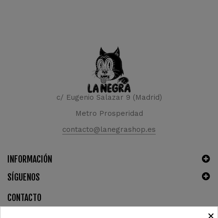
c/ Eugenio Salazar 9 (Madrid)
Metro Prosperidad
contacto@lanegrashop.es
INFORMACIÓN
SÍGUENOS
CONTACTO
×