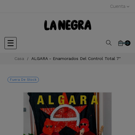
Cuenta
Navegación
☰
0
de
Casa
ALGARA - Enamorados Del Control Total 7"
palanca
Fuera De Stock