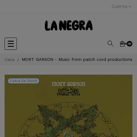
Cuenta
Navegación
☰
0
de
Casa
MORT GARSON - Music from patch cord productions
palanca
Fuera De Stock