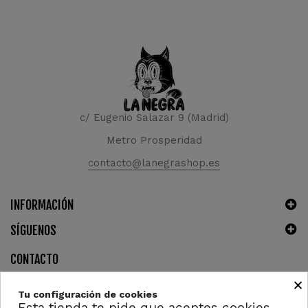
c/ Eugenio Salazar 9 (Madrid)
Metro Prosperidad
contacto@lanegrashop.es
INFORMACIÓN
SÍGUENOS
CONTACTO
×
Tu configuración de cookies
Esta tienda te pide que aceptes cookies