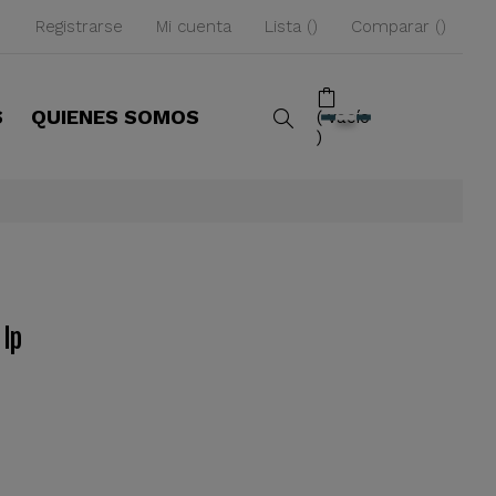
Registrarse
Mi cuenta
Lista
Comparar
S
QUIENES SOMOS
vacío
 lp