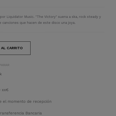
por Liquidator Music. "The Victory" suena a ska, rock steady y
e canciones que hacen de este disco una joya.
 AL CARRITO
PARAR
k
e xx€
de el momento de recepción
Transferencia Bancaria