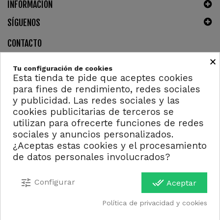
INFORMACIÓN
SÍGUENOS
CONTACTO
×
Tu configuración de cookies
Esta tienda te pide que aceptes cookies
para fines de rendimiento, redes sociales
y publicidad. Las redes sociales y las
cookies publicitarias de terceros se
utilizan para ofrecerte funciones de redes
Copyright ©2023 - Derechos reservados. Design by
4AddicTic
sociales y anuncios personalizados.
¿Aceptas estas cookies y el procesamiento
de datos personales involucrados?
tune
done_all
Configurar
Aceptar
Política de privacidad y cookies