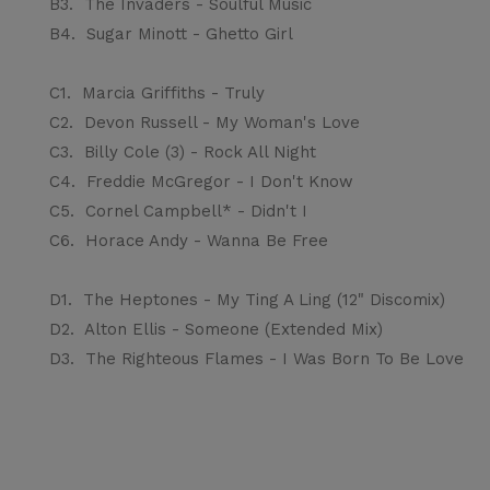
B3.
The Invaders - Soulful Music
B4.
Sugar Minott - Ghetto Girl
C1.
Marcia Griffiths - Truly
C2.
Devon Russell - My Woman's Love
C3.
Billy Cole (3) - Rock All Night
C4.
Freddie McGregor - I Don't Know
C5.
Cornel Campbell* - Didn't I
C6.
Horace Andy - Wanna Be Free
D1.
The Heptones - My Ting A Ling (12" Discomix)
D2.
Alton Ellis - Someone (Extended Mix)
D3.
The Righteous Flames - I Was Born To Be Love