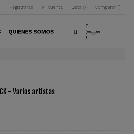
Registrarse
Mi cuenta
Lista
Comparar
S
QUIENES SOMOS
vacío
K - Varios artistas