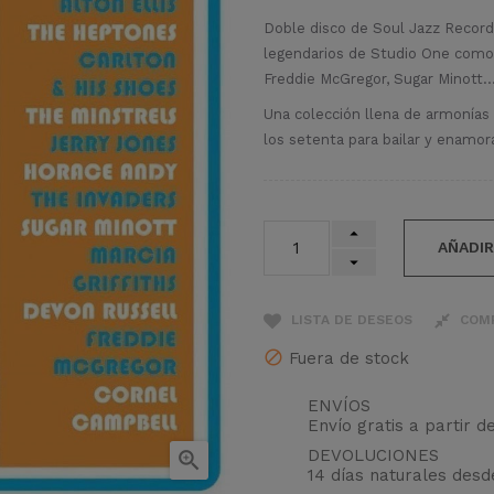
Doble disco de Soul Jazz Record
legendarios de Studio One como A
Freddie McGregor, Sugar Minott
Una colección llena de armonías 
los setenta para bailar y enamora
AÑADIR
LISTA DE DESEOS
COM
Fuera de stock
ENVÍOS
Envío gratis a partir d
DEVOLUCIONES

14 días naturales des