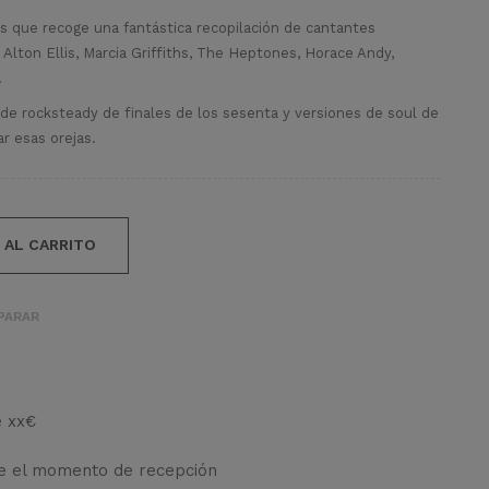
s que recoge una fantástica recopilación de cantantes
lton Ellis, Marcia Griffiths, The Heptones, Horace Andy,
…
de rocksteady de finales de los sesenta y versiones de soul de
r esas orejas.
 AL CARRITO
PARAR
e xx€
de el momento de recepción