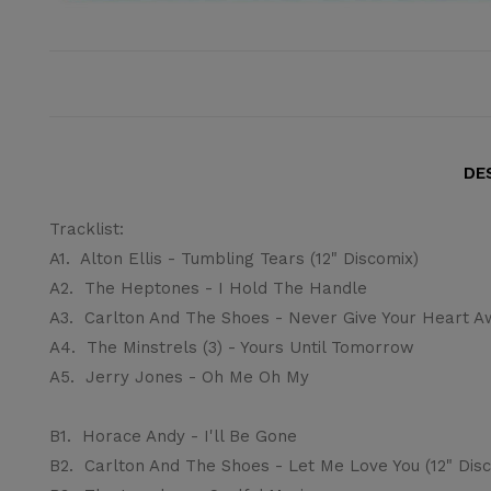
DE
Tracklist:
A1.
Alton Ellis - Tumbling Tears (12" Discomix)
A2.
The Heptones - I Hold The Handle
A3.
Carlton And The Shoes - Never Give Your Heart 
A4.
The Minstrels (3) - Yours Until Tomorrow
A5.
Jerry Jones - Oh Me Oh My
B1.
Horace Andy - I'll Be Gone
B2.
Carlton And The Shoes - Let Me Love You (12" Dis