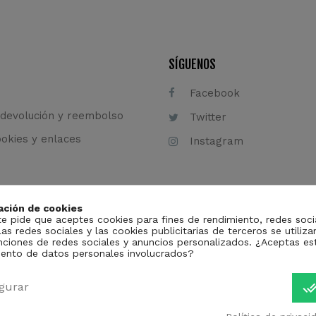
SÍGUENOS
Facebook
 devolución y reembolso
Twitter
ookies y enlaces
Instagram
ación de cookies
te pide que aceptes cookies para fines de rendimiento, redes soci
as redes sociales y las cookies publicitarias de terceros se utiliza
nciones de redes sociales y anuncios personalizados. ¿Aceptas es
iento de datos personales involucrados?
done_a
gurar
Tic