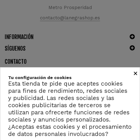
Metro Prosperidad
contacto@lanegrashop.es
INFORMACIÓN
SÍGUENOS
CONTACTO
×
Tu configuración de cookies
Esta tienda te pide que aceptes cookies
para fines de rendimiento, redes sociales
y publicidad. Las redes sociales y las
cookies publicitarias de terceros se
utilizan para ofrecerte funciones de redes
Copyright ©2023 - Derechos reservados. Design by
4AddicTic
sociales y anuncios personalizados.
¿Aceptas estas cookies y el procesamiento
de datos personales involucrados?