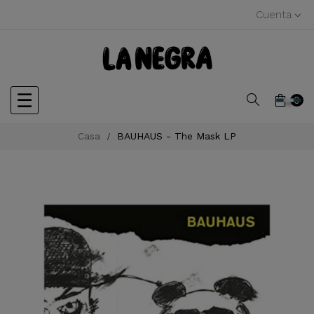
Cuenta
Navegación
☰
0
de
Casa
BAUHAUS - The Mask LP
palanca