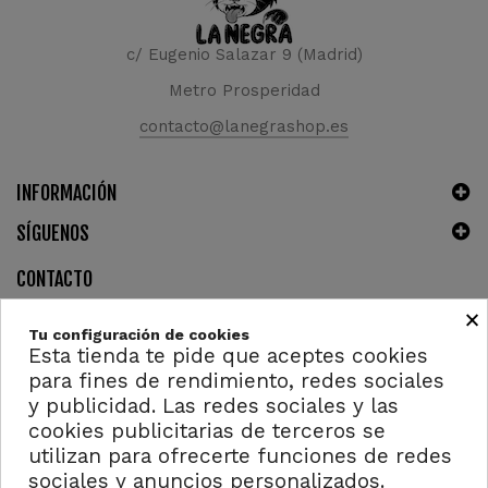
c/ Eugenio Salazar 9 (Madrid)
Metro Prosperidad
contacto@lanegrashop.es
INFORMACIÓN
SÍGUENOS
CONTACTO
×
Tu configuración de cookies
Esta tienda te pide que aceptes cookies
para fines de rendimiento, redes sociales
y publicidad. Las redes sociales y las
cookies publicitarias de terceros se
utilizan para ofrecerte funciones de redes
Copyright ©2023 - Derechos reservados. Design by
4AddicTic
sociales y anuncios personalizados.