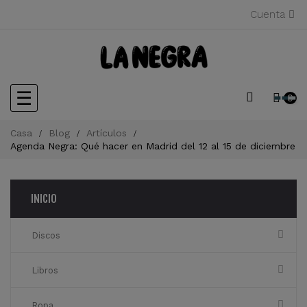
Cuenta
Navegación
☰
0
de
Casa
Blog
Artículos
Agenda Negra: Qué hacer en Madrid del 12 al 15 de diciembre
palanca
INICIO
Discos
Libros
Ropa