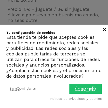
Hora: 20:00h
Precio: 5€ + juguete / 8€ sin juguete
*lleva algo nuevo o en buenísimo estado,
no seas cutre.
×
Tu configuración de cookies
Esta tienda te pide que aceptes cookies
Y para recoger la semana,
Producciones
para fines de rendimiento, redes sociales
Vacías
traen a los hermanos
PoL
en gira
y publicidad. Las redes sociales y las
con su onda fría y sintética presentando
cookies publicitarias de terceros se
su nuevo single Masks. Abriendo la noche
utilizan para ofrecerte funciones de redes
estará
Luz Futuro
, el proyecto musical de
sociales y anuncios personalizados.
Daniel Benavides. No te olvides la mantita
¿Aceptas estas cookies y el procesamiento
que será una noche fría y oscura.
de datos personales involucrados?
Lugar: Fun House c/Palafox, 8
tune
done_all
Configurar
Aceptar
Hora: 20:00h
Política de privacidad y cookies