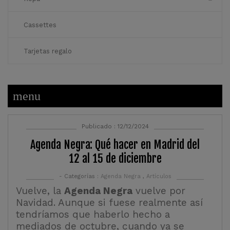
Cassettes
Tarjetas regalo
menu
Publicado : 12/12/2024
Agenda Negra: Qué hacer en Madrid del
12 al 15 de diciembre
- Categorías :
Agenda Negra
,
Artículos
Vuelve, la
Agenda Negra
vuelve por
Navidad. Aunque si fuese realmente así
tendríamos que haberlo hecho a
mediados de octubre, cuando ya se